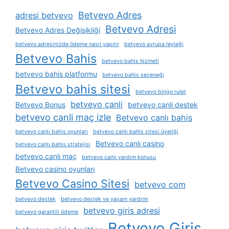
Betvevo Adres
adresi betvevo
Betvevo Adresi
Betvevo Adres Değişikliği
betvevo adresinizde ödeme nasıl yapılır
betvevo avrupa leyleği
Betvevo Bahis
betvevo bahis hizmeti
betvevo bahis platformu
betvevo bahis seçeneği
Betvevo bahis sitesi
betvevo bingo rulet
betvevo canli
Betvevo Bonus
betvevo canli destek
betvevo canli maç izle
Betvevo canlı bahis
betvevo canlı bahis oyunları
betvevo canlı bahis sitesi üyeliği
Betvevo canlı casino
betvevo canlı bahis stratejisi
betvevo canlı maç
betvevo canlı yardım konusu
Betvevo casino oyunları
Betvevo Casino Sitesi
betvevo com
betvevo destek
betvevo destek ve yaşam yardımı
betvevo giris adresi
betvevo garantili ödeme
Betvevo Giriş