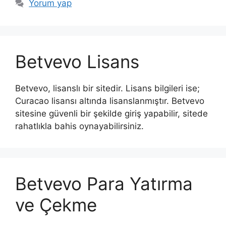
Yorum yap
Betvevo Lisans
Betvevo, lisanslı bir sitedir. Lisans bilgileri ise;
Curacao lisansı altında lisanslanmıştır. Betvevo
sitesine güvenli bir şekilde giriş yapabilir, sitede
rahatlıkla bahis oynayabilirsiniz.
Betvevo Para Yatırma
ve Çekme