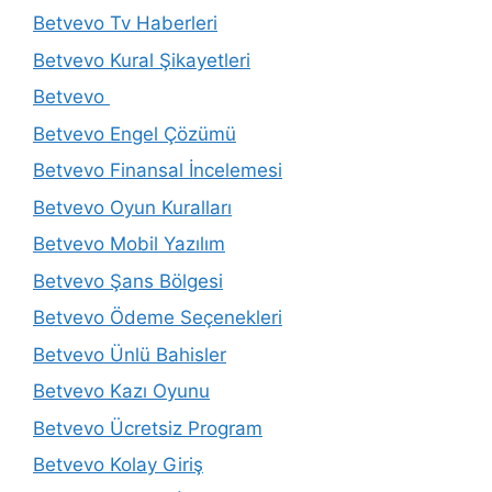
Betvevo Tv Haberleri
Betvevo Kural Şikayetleri
Betvevo
Betvevo Engel Çözümü
Betvevo Finansal İncelemesi
Betvevo Oyun Kuralları
Betvevo Mobil Yazılım
Betvevo Şans Bölgesi
Betvevo Ödeme Seçenekleri
Betvevo Ünlü Bahisler
Betvevo Kazı Oyunu
Betvevo Ücretsiz Program
Betvevo Kolay Giriş