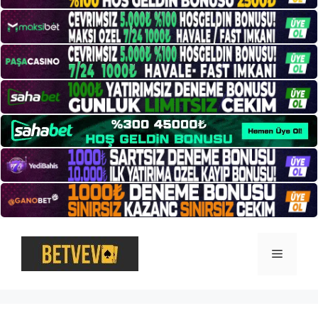
İçeriğe
atla
Menü