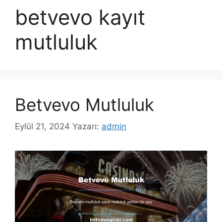
betvevo kayıt
mutluluk
Betvevo Mutluluk
Eylül 21, 2024
Yazarı:
admin