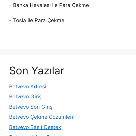
- Banka Havalesi ile Para Çekme
- Tosla ile Para Çekme
Son Yazılar
Betvevo Adresi
Betvevo Giriş
Betvevo Son Giriş
Betvevo Çekme Çözümleri
Betvevo Basit Destek