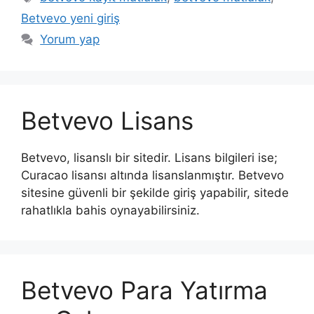
Betvevo yeni giriş
Yorum yap
Betvevo Lisans
Betvevo, lisanslı bir sitedir. Lisans bilgileri ise;
Curacao lisansı altında lisanslanmıştır. Betvevo
sitesine güvenli bir şekilde giriş yapabilir, sitede
rahatlıkla bahis oynayabilirsiniz.
Betvevo Para Yatırma