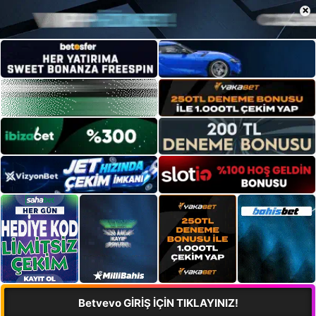
×
Betvevo GİRİŞ İÇİN TIKLAYINIZ!