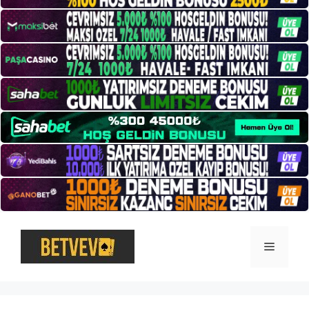
İçeriğe
atla
Menü