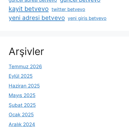
kayit betvevo
twitter betvevo
yeni adresi betvevo
yeni giris betvevo
Arşivler
Temmuz 2026
Eylül 2025
Haziran 2025
Mayıs 2025
Şubat 2025
Ocak 2025
Aralık 2024