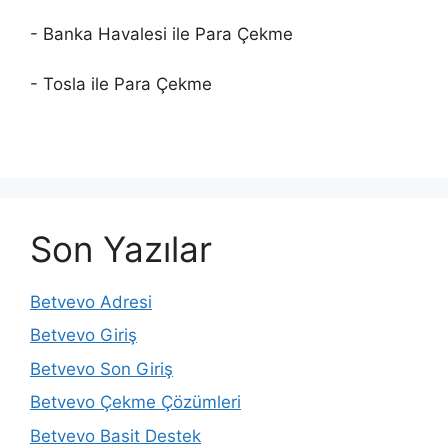
- Banka Havalesi ile Para Çekme
- Tosla ile Para Çekme
Son Yazılar
Betvevo Adresi
Betvevo Giriş
Betvevo Son Giriş
Betvevo Çekme Çözümleri
Betvevo Basit Destek