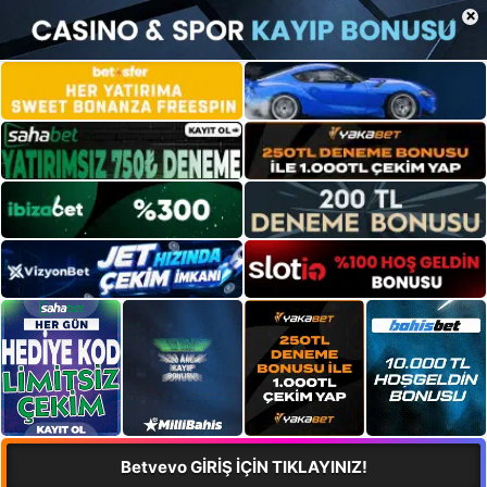
×
Betvevo GİRİŞ İÇİN TIKLAYINIZ!