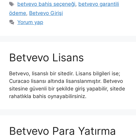
Etiketler
betvevo bahis seçeneği
,
betvevo garantili
ödeme
,
Betvevo Girişi
Yorum yap
Betvevo Lisans
Betvevo, lisanslı bir sitedir. Lisans bilgileri ise;
Curacao lisansı altında lisanslanmıştır. Betvevo
sitesine güvenli bir şekilde giriş yapabilir, sitede
rahatlıkla bahis oynayabilirsiniz.
Betvevo Para Yatırma