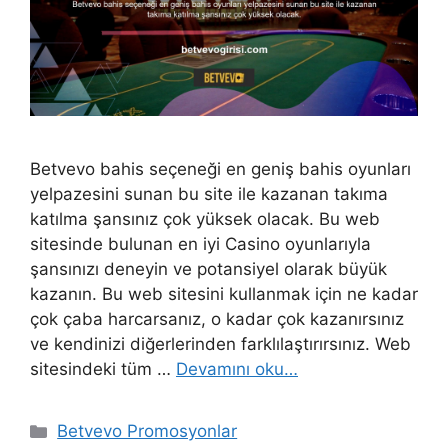
Betvevo bahis seçeneği en geniş bahis oyunları
yelpazesini sunan bu site ile kazanan takıma
katılma şansınız çok yüksek olacak. Bu web
sitesinde bulunan en iyi Casino oyunlarıyla
şansınızı deneyin ve potansiyel olarak büyük
kazanın. Bu web sitesini kullanmak için ne kadar
çok çaba harcarsanız, o kadar çok kazanırsınız
ve kendinizi diğerlerinden farklılaştırırsınız. Web
sitesindeki tüm …
Devamını oku…
Kategoriler
Betvevo Promosyonlar