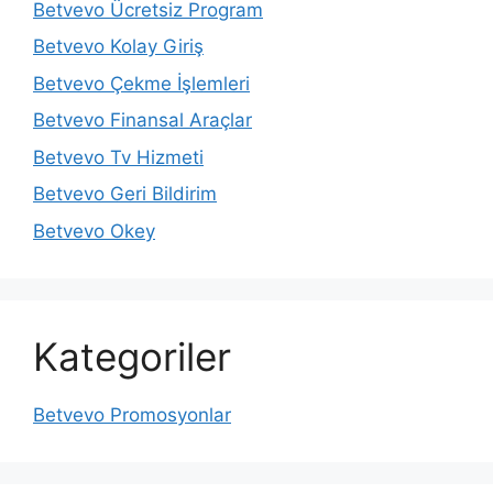
Betvevo Ücretsiz Program
Betvevo Kolay Giriş
Betvevo Çekme İşlemleri
Betvevo Finansal Araçlar
Betvevo Tv Hizmeti
Betvevo Geri Bildirim
Betvevo Okey
Kategoriler
Betvevo Promosyonlar