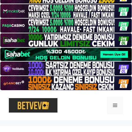
İçeriğe
atla
Menü