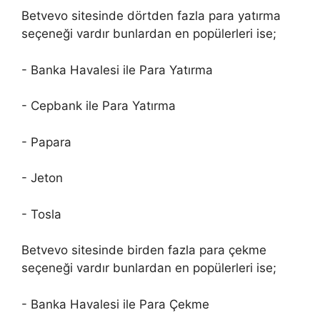
Betvevo sitesinde dörtden fazla para yatırma
seçeneği vardır bunlardan en popülerleri ise;
- Banka Havalesi ile Para Yatırma
- Cepbank ile Para Yatırma
- Papara
- Jeton
- Tosla
Betvevo sitesinde birden fazla para çekme
seçeneği vardır bunlardan en popülerleri ise;
- Banka Havalesi ile Para Çekme