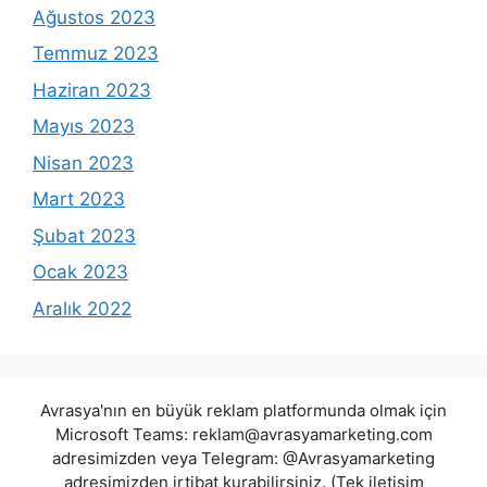
Ağustos 2023
Temmuz 2023
Haziran 2023
Mayıs 2023
Nisan 2023
Mart 2023
Şubat 2023
Ocak 2023
Aralık 2022
Avrasya'nın en büyük reklam platformunda olmak için
Microsoft Teams:
reklam@avrasyamarketing.com
adresimizden veya Telegram: @Avrasyamarketing
adresimizden irtibat kurabilirsiniz. (Tek iletişim