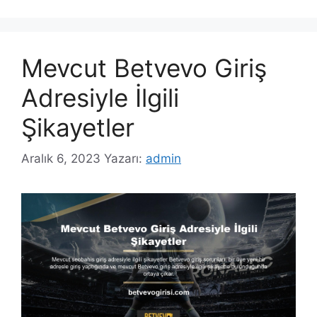
Mevcut Betvevo Giriş
Adresiyle İlgili
Şikayetler
Aralık 6, 2023
Yazarı:
admin