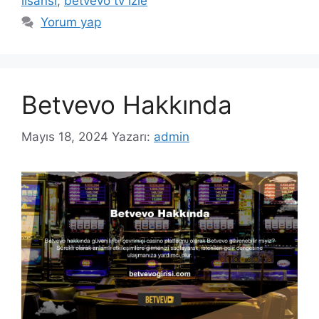
lisansı
,
betvevo tv izle
Yorum yap
Betvevo Hakkında
Mayıs 18, 2024
Yazarı:
admin