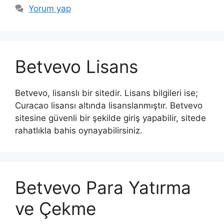
Yorum yap
Betvevo Lisans
Betvevo, lisanslı bir sitedir. Lisans bilgileri ise;
Curacao lisansı altında lisanslanmıştır. Betvevo
sitesine güvenli bir şekilde giriş yapabilir, sitede
rahatlıkla bahis oynayabilirsiniz.
Betvevo Para Yatırma
ve Çekme