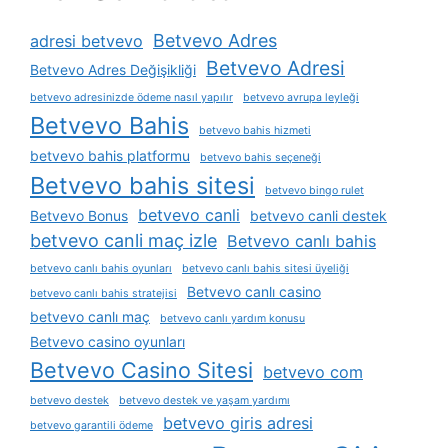
Betvevo Adres
adresi betvevo
Betvevo Adresi
Betvevo Adres Değişikliği
betvevo adresinizde ödeme nasıl yapılır
betvevo avrupa leyleği
Betvevo Bahis
betvevo bahis hizmeti
betvevo bahis platformu
betvevo bahis seçeneği
Betvevo bahis sitesi
betvevo bingo rulet
betvevo canli
Betvevo Bonus
betvevo canli destek
betvevo canli maç izle
Betvevo canlı bahis
betvevo canlı bahis oyunları
betvevo canlı bahis sitesi üyeliği
Betvevo canlı casino
betvevo canlı bahis stratejisi
betvevo canlı maç
betvevo canlı yardım konusu
Betvevo casino oyunları
Betvevo Casino Sitesi
betvevo com
betvevo destek
betvevo destek ve yaşam yardımı
betvevo giris adresi
betvevo garantili ödeme