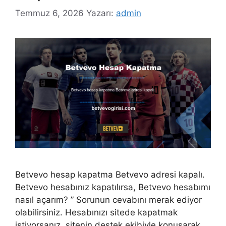
Temmuz 6, 2026
Yazarı:
admin
Betvevo hesap kapatma Betvevo adresi kapalı.
Betvevo hesabınız kapatılırsa, Betvevo hesabımı
nasıl açarım? ” Sorunun cevabını merak ediyor
olabilirsiniz. Hesabınızı sitede kapatmak
istiyorsanız, sitenin destek ekibiyle konuşarak