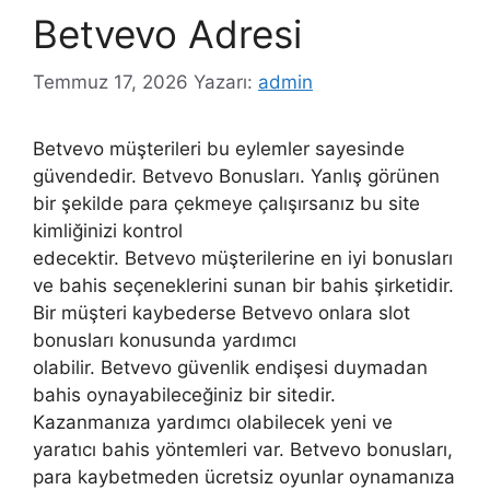
Betvevo Adresi
Temmuz 17, 2026
Yazarı:
admin
Betvevo müşterileri bu eylemler sayesinde
güvendedir. Betvevo Bonusları. Yanlış görünen
bir şekilde para çekmeye çalışırsanız bu site
kimliğinizi kontrol
edecektir. Betvevo müşterilerine en iyi bonusları
ve bahis seçeneklerini sunan bir bahis şirketidir.
Bir müşteri kaybederse Betvevo onlara slot
bonusları konusunda yardımcı
olabilir. Betvevo güvenlik endişesi duymadan
bahis oynayabileceğiniz bir sitedir.
Kazanmanıza yardımcı olabilecek yeni ve
yaratıcı bahis yöntemleri var. Betvevo bonusları,
para kaybetmeden ücretsiz oyunlar oynamanıza