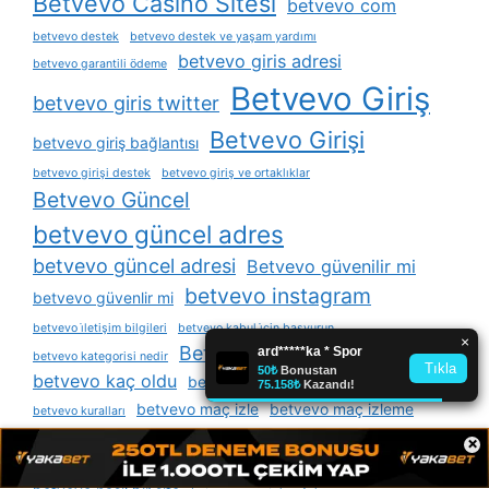
Betvevo Casino Sitesi
betvevo com
betvevo destek
betvevo destek ve yaşam yardımı
betvevo giris adresi
betvevo garantili ödeme
Betvevo Giriş
betvevo giris twitter
Betvevo Girişi
betvevo giriş bağlantısı
betvevo girişi destek
betvevo giriş ve ortaklıklar
Betvevo Güncel
betvevo güncel adres
betvevo güncel adresi
Betvevo güvenilir mi
betvevo instagram
betvevo güvenlir mi
betvevo i̇letişim bilgileri
betvevo kabul i̇çin başvurun
Betvevo kayıt
betvevo kategorisi nedir
betvevo kayıt mutluluk
betvevo kaç oldu
betvevo kullanıcı yorumları
betvevo maç izle
betvevo maç izleme
betvevo kuralları
betvevo mobil
betvevo mobil bahis
betvevo mutluluk
×
betvevo müşteri hizmetleri
betvevo müşteri hizmetleri hakkında