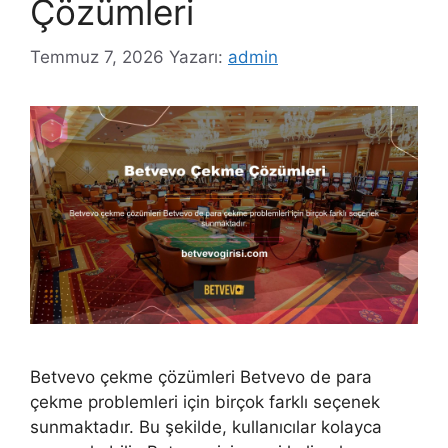
Çözümleri
Temmuz 7, 2026
Yazarı:
admin
Betvevo çekme çözümleri Betvevo de para
çekme problemleri için birçok farklı seçenek
sunmaktadır. Bu şekilde, kullanıcılar kolayca