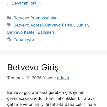
…
Devamını oku…
Kategoriler
Betvevo Promosyonlar
Etiketler
Betvevo Adresi
,
Betvevo Farklı Oyunlar
,
Betvevo Kaliteli Bahisleri
Yorum yap
Betvevo Giriş
Temmuz 10, 2026
Yazarı:
admin
Betvevo göz atmanız gereken çok iyi bir
çevrimiçi casinodur. Farklı etkinlikleri bir araya
getirme ve onları iyi fırsatlarla daha çekici hale