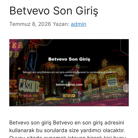
Betvevo Son Giriş
Temmuz 8, 2026
Yazarı:
admin
Betvevo son giriş Betvevo en son giriş adresini
kullanarak bu sorularda size yardımcı olacaktır.