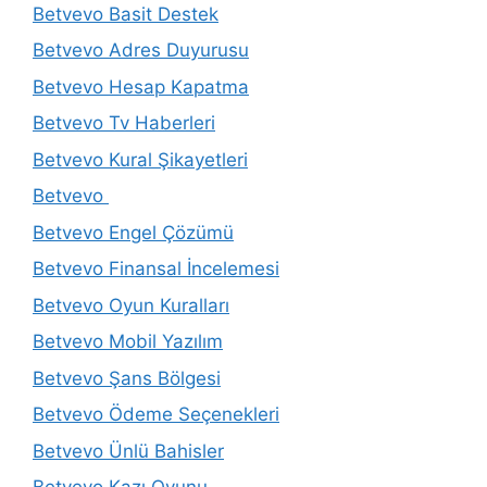
Betvevo Basit Destek
Betvevo Adres Duyurusu
Betvevo Hesap Kapatma
Betvevo Tv Haberleri
Betvevo Kural Şikayetleri
Betvevo
Betvevo Engel Çözümü
Betvevo Finansal İncelemesi
Betvevo Oyun Kuralları
Betvevo Mobil Yazılım
Betvevo Şans Bölgesi
Betvevo Ödeme Seçenekleri
Betvevo Ünlü Bahisler