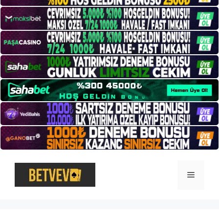
İçeriğe
atla
Menü