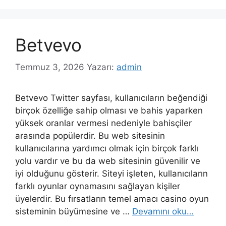
Betvevo
Temmuz 3, 2026
Yazarı:
admin
Betvevo Twitter sayfası, kullanıcıların beğendiği
birçok özelliğe sahip olması ve bahis yaparken
yüksek oranlar vermesi nedeniyle bahisçiler
arasında popülerdir. Bu web sitesinin
kullanıcılarına yardımcı olmak için birçok farklı
yolu vardır ve bu da web sitesinin güvenilir ve
iyi olduğunu gösterir. Siteyi işleten, kullanıcıların
farklı oyunlar oynamasını sağlayan kişiler
üyelerdir. Bu fırsatların temel amacı casino oyun
sisteminin büyümesine ve …
Devamını oku…