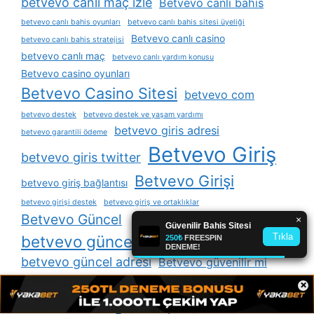
betvevo canli maç izle
Betvevo canlı bahis
betvevo canlı bahis oyunları
betvevo canlı bahis sitesi üyeliği
Betvevo canlı casino
betvevo canlı bahis stratejisi
betvevo canlı maç
betvevo canlı yardım konusu
Betvevo casino oyunları
Betvevo Casino Sitesi
betvevo com
betvevo destek
betvevo destek ve yaşam yardımı
betvevo giris adresi
betvevo garantili ödeme
Betvevo Giriş
betvevo giris twitter
Betvevo Girişi
betvevo giriş bağlantısı
betvevo girişi destek
betvevo giriş ve ortaklıklar
Betvevo Güncel
betvevo güncel adres
betvevo güncel adresi
Betvevo güvenilir mi
betvevo instagram
betvevo güvenlir mi
×
betvevo i̇letişim bilgileri
betvevo kabul i̇çin başvurun