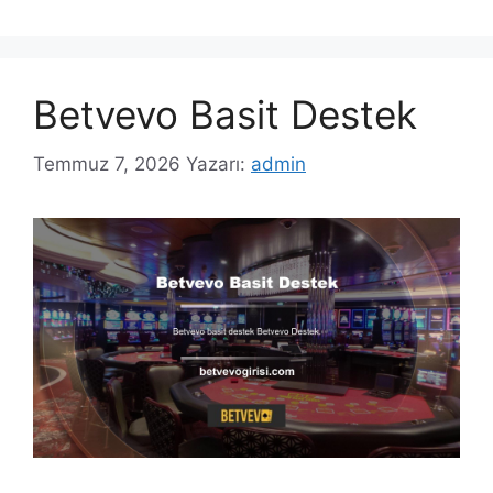
Betvevo Basit Destek
Temmuz 7, 2026
Yazarı:
admin