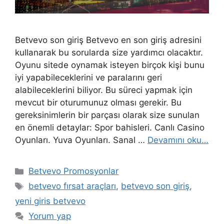
Betvevo son giriş Betvevo en son giriş adresini
kullanarak bu sorularda size yardımcı olacaktır.
Oyunu sitede oynamak isteyen birçok kişi bunu
iyi yapabileceklerini ve paralarını geri
alabileceklerini biliyor. Bu süreci yapmak için
mevcut bir oturumunuz olması gerekir. Bu
gereksinimlerin bir parçası olarak size sunulan
en önemli detaylar: Spor bahisleri. Canlı Casino
Oyunları. Yuva Oyunları. Sanal …
Devamını oku…
Kategoriler
Betvevo Promosyonlar
Etiketler
betvevo fırsat araçları
,
betvevo son giriş
,
yeni giris betvevo
Yorum yap