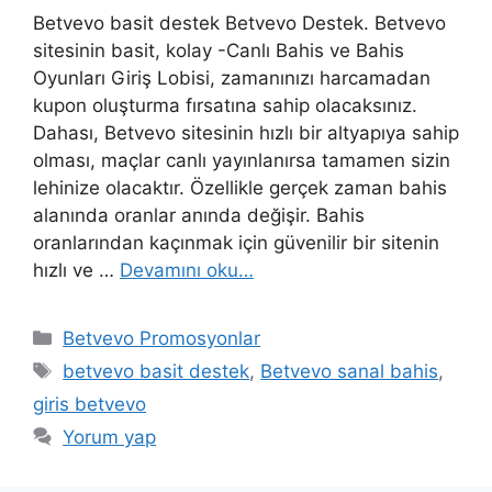
Betvevo basit destek Betvevo Destek. Betvevo
sitesinin basit, kolay -Canlı Bahis ve Bahis
Oyunları Giriş Lobisi, zamanınızı harcamadan
kupon oluşturma fırsatına sahip olacaksınız.
Dahası, Betvevo sitesinin hızlı bir altyapıya sahip
olması, maçlar canlı yayınlanırsa tamamen sizin
lehinize olacaktır. Özellikle gerçek zaman bahis
alanında oranlar anında değişir. Bahis
oranlarından kaçınmak için güvenilir bir sitenin
hızlı ve …
Devamını oku…
Kategoriler
Betvevo Promosyonlar
Etiketler
betvevo basit destek
,
Betvevo sanal bahis
,
giris betvevo
Yorum yap