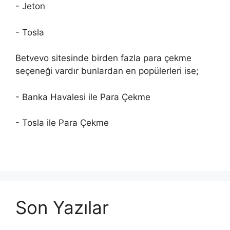
- Jeton
- Tosla
Betvevo sitesinde birden fazla para çekme
seçeneği vardır bunlardan en popülerleri ise;
- Banka Havalesi ile Para Çekme
- Tosla ile Para Çekme
Son Yazılar