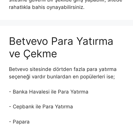
rahatlıkla bahis oynayabilirsiniz.
Betvevo Para Yatırma
ve Çekme
Betvevo sitesinde dörtden fazla para yatırma
seçeneği vardır bunlardan en popülerleri ise;
- Banka Havalesi ile Para Yatırma
- Cepbank ile Para Yatırma
- Papara