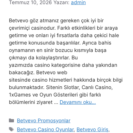
Temmuz 10, 2026
Yazarı:
admin
Betvevo göz atmanız gereken çok iyi bir
çevrimiçi casinodur. Farklı etkinlikleri bir araya
getirme ve onları iyi fırsatlarla daha çekici hale
getirme konusunda başarılılar. Ayrıca bahis
oynamanın en sinir bozucu kısmıyla başa
çıkmayı da kolaylaştırırlar. Bu
yazımızda casino kategorisine daha yakından
bakacağız. Betvevo web
sitesinde casino hizmetleri hakkında birçok bilgi
bulunmaktadır. Sitenin Slotlar, Canlı Casino,
1xGames ve Oyun Gösterileri gibi farklı
bölümlerini ziyaret …
Devamını oku…
Kategoriler
Betvevo Promosyonlar
Etiketler
Betvevo Casino Oyunlar
,
Betvevo Giriş
,