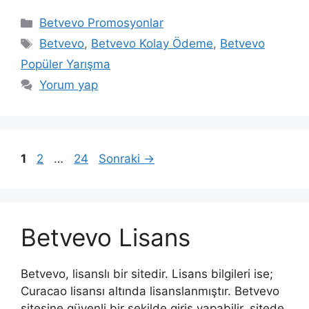
Kategoriler
Betvevo Promosyonlar
Etiketler
Betvevo
,
Betvevo Kolay Ödeme
,
Betvevo
Popüler Yarışma
Yorum yap
Sayfa
Sayfa
Sayfa
1
2
…
24
Sonraki
→
Betvevo Lisans
Betvevo, lisanslı bir sitedir. Lisans bilgileri ise;
Curacao lisansı altında lisanslanmıştır. Betvevo
sitesine güvenli bir şekilde giriş yapabilir, sitede