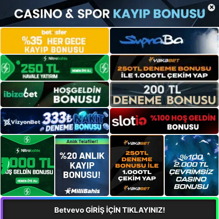
×
Betvevo GİRİŞ İÇİN TIKLAYINIZ!