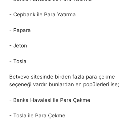
- Cepbank ile Para Yatırma
- Papara
- Jeton
- Tosla
Betvevo sitesinde birden fazla para çekme
seçeneği vardır bunlardan en popülerleri ise;
- Banka Havalesi ile Para Çekme
- Tosla ile Para Çekme