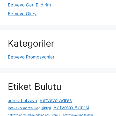
Betvevo Geri Bildirim
Betvevo Okey
Kategoriler
Betvevo Promosyonlar
Etiket Bulutu
Betvevo Adres
adresi betvevo
Betvevo Adresi
Betvevo Adres Değişikliği
betvevo adresinizde ödeme nasıl yapılır
betvevo avrupa leyleği