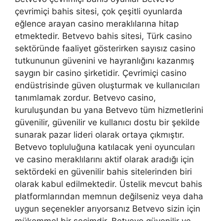
çevrimiçi bahis sitesi, çok çeşitli oyunlarda
eğlence arayan casino meraklılarına hitap
etmektedir. Betvevo bahis sitesi, Türk casino
sektöründe faaliyet gösterirken sayısız casino
tutkununun güvenini ve hayranlığını kazanmış
saygın bir casino şirketidir. Çevrimiçi casino
endüstrisinde güven oluşturmak ve kullanıcıları
tanımlamak zordur. Betvevo casino,
kuruluşundan bu yana Betvevo tüm hizmetlerini
güvenilir, güvenilir ve kullanıcı dostu bir şekilde
sunarak pazar lideri olarak ortaya çıkmıştır.
Betvevo topluluğuna katılacak yeni oyuncuları
ve casino meraklılarını aktif olarak aradığı için
sektördeki en güvenilir bahis sitelerinden biri
olarak kabul edilmektedir. Üstelik mevcut bahis
platformlarından memnun değilseniz veya daha
uygun seçenekler arıyorsanız Betvevo sizin için