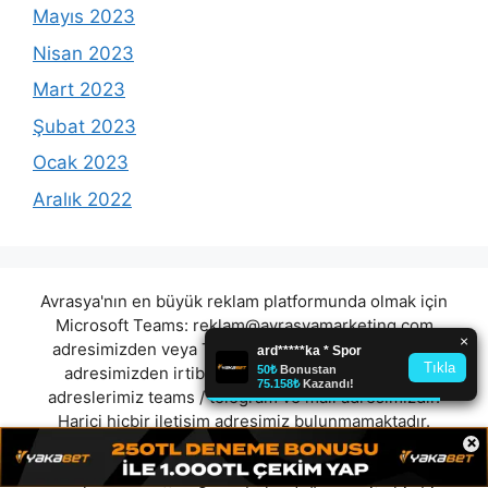
Mayıs 2023
Nisan 2023
Mart 2023
Şubat 2023
Ocak 2023
Aralık 2022
Avrasya'nın en büyük reklam platformunda olmak için
Microsoft Teams:
reklam@avrasyamarketing.com
adresimizden veya Telegram: @Avrasyamarketing
adresimizden irtibat kurabilirsiniz. (Tek iletişim
adreslerimiz teams / telegram ve mail adresimizdir.
Harici hiçbir iletişim adresimiz bulunmamaktadır.
×
Lütfen itibar etmeyiniz.) Türkiye yasalarına göre 7258
sayılı kanun uyarınca yasa dışı bahis oynamanın