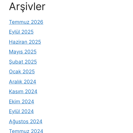
Arşivler
Temmuz 2026
Eylül 2025
Haziran 2025
Mayıs 2025
Şubat 2025
Ocak 2025
Aralık 2024
Kasım 2024
Ekim 2024
Eylül 2024
Ağustos 2024
Temmuz 2024