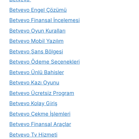
Betvevo Engel Çözümü
Betvevo Finansal İncelemesi
Betvevo Oyun Kuralları
Betvevo Mobil Yazılım
Betvevo Şans Bölgesi
Betvevo Ödeme Seçenekleri
Betvevo Ünlü Bahisler
Betvevo Kazı Oyunu
Betvevo Ücretsiz Program
Betvevo Kolay Giriş
Betvevo Çekme İşlemleri
Betvevo Finansal Araçlar
Betvevo Tv Hizmeti