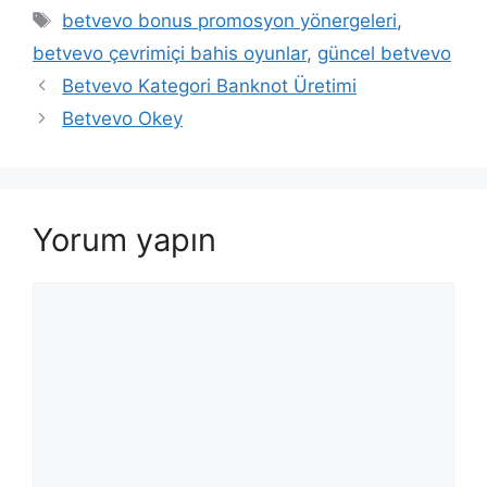
Etiketler
betvevo bonus promosyon yönergeleri
,
betvevo çevrimiçi bahis oyunlar
,
güncel betvevo
Betvevo Kategori Banknot Üretimi
Betvevo Okey
Yorum yapın
Yorum