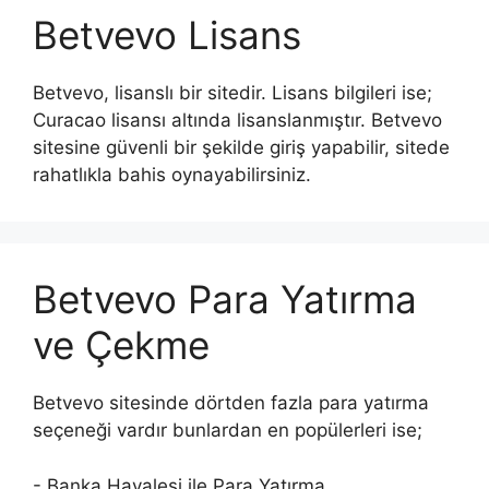
Betvevo Lisans
Betvevo, lisanslı bir sitedir. Lisans bilgileri ise;
Curacao lisansı altında lisanslanmıştır. Betvevo
sitesine güvenli bir şekilde giriş yapabilir, sitede
rahatlıkla bahis oynayabilirsiniz.
Betvevo Para Yatırma
ve Çekme
Betvevo sitesinde dörtden fazla para yatırma
seçeneği vardır bunlardan en popülerleri ise;
- Banka Havalesi ile Para Yatırma