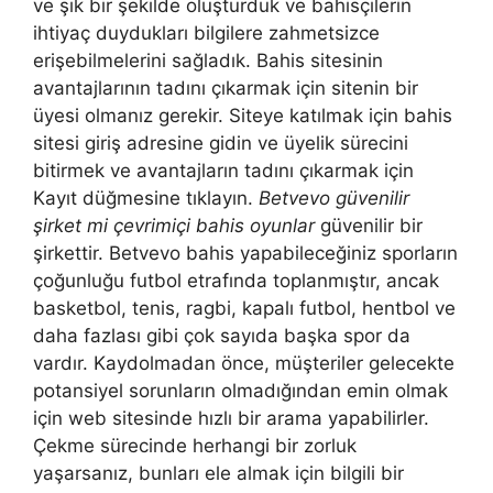
ve şık bir şekilde oluşturduk ve bahisçilerin
ihtiyaç duydukları bilgilere zahmetsizce
erişebilmelerini sağladık. Bahis sitesinin
avantajlarının tadını çıkarmak için sitenin bir
üyesi olmanız gerekir. Siteye katılmak için bahis
sitesi giriş adresine gidin ve üyelik sürecini
bitirmek ve avantajların tadını çıkarmak için
Kayıt düğmesine tıklayın.
Betvevo güvenilir
şirket mi çevrimiçi bahis oyunlar
güvenilir bir
şirkettir. Betvevo bahis yapabileceğiniz sporların
çoğunluğu futbol etrafında toplanmıştır, ancak
basketbol, ​​tenis, ragbi, kapalı futbol, ​​hentbol ve
daha fazlası gibi çok sayıda başka spor da
vardır. Kaydolmadan önce, müşteriler gelecekte
potansiyel sorunların olmadığından emin olmak
için web sitesinde hızlı bir arama yapabilirler.
Çekme sürecinde herhangi bir zorluk
yaşarsanız, bunları ele almak için bilgili bir