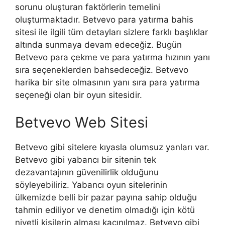
sorunu oluşturan faktörlerin temelini
oluşturmaktadır. Betvevo para yatırma bahis
sitesi ile ilgili tüm detayları sizlere farklı başlıklar
altında sunmaya devam edeceğiz. Bugün
Betvevo para çekme ve para yatırma hızının yanı
sıra seçeneklerden bahsedeceğiz. Betvevo
harika bir site olmasının yanı sıra para yatırma
seçeneği olan bir oyun sitesidir.
Betvevo Web Sitesi
Betvevo gibi sitelere kıyasla olumsuz yanları var.
Betvevo gibi yabancı bir sitenin tek
dezavantajının güvenilirlik olduğunu
söyleyebiliriz. Yabancı oyun sitelerinin
ülkemizde belli bir pazar payına sahip olduğu
tahmin ediliyor ve denetim olmadığı için kötü
niyetli kişilerin alması kaçınılmaz. Betvevo gibi