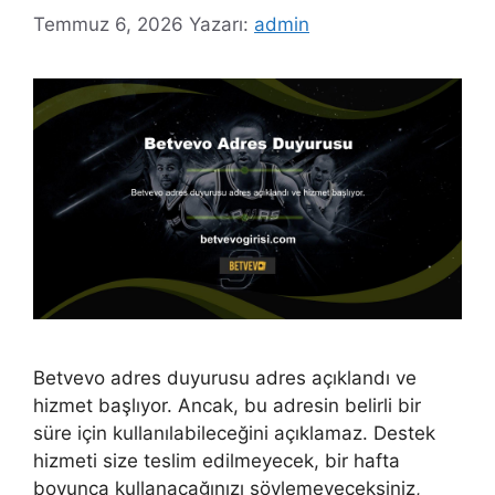
Temmuz 6, 2026
Yazarı:
admin
Betvevo adres duyurusu adres açıklandı ve
hizmet başlıyor. Ancak, bu adresin belirli bir
süre için kullanılabileceğini açıklamaz. Destek
hizmeti size teslim edilmeyecek, bir hafta
boyunca kullanacağınızı söylemeyeceksiniz,