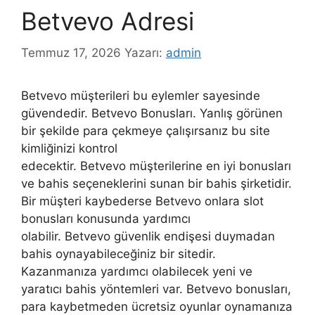
Betvevo Adresi
Temmuz 17, 2026
Yazarı:
admin
Betvevo müşterileri bu eylemler sayesinde
güvendedir. Betvevo Bonusları. Yanlış görünen
bir şekilde para çekmeye çalışırsanız bu site
kimliğinizi kontrol
edecektir. Betvevo müşterilerine en iyi bonusları
ve bahis seçeneklerini sunan bir bahis şirketidir.
Bir müşteri kaybederse Betvevo onlara slot
bonusları konusunda yardımcı
olabilir. Betvevo güvenlik endişesi duymadan
bahis oynayabileceğiniz bir sitedir.
Kazanmanıza yardımcı olabilecek yeni ve
yaratıcı bahis yöntemleri var. Betvevo bonusları,
para kaybetmeden ücretsiz oyunlar oynamanıza