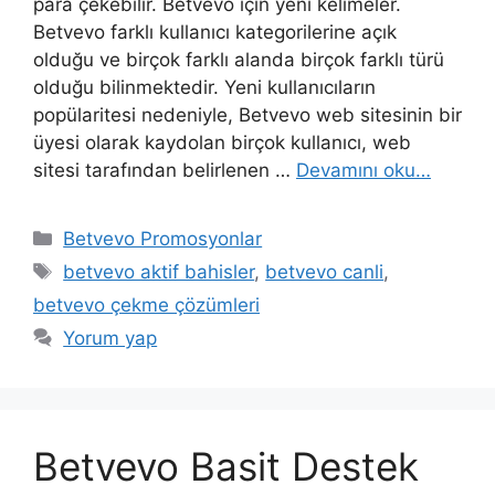
para çekebilir. Betvevo için yeni kelimeler.
Betvevo farklı kullanıcı kategorilerine açık
olduğu ve birçok farklı alanda birçok farklı türü
olduğu bilinmektedir. Yeni kullanıcıların
popülaritesi nedeniyle, Betvevo web sitesinin bir
üyesi olarak kaydolan birçok kullanıcı, web
sitesi tarafından belirlenen …
Devamını oku…
Kategoriler
Betvevo Promosyonlar
Etiketler
betvevo aktif bahisler
,
betvevo canli
,
betvevo çekme çözümleri
Yorum yap
Betvevo Basit Destek