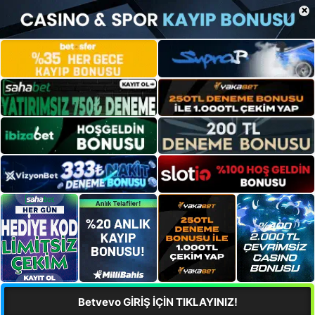
×
Betvevo GİRİŞ İÇİN TIKLAYINIZ!