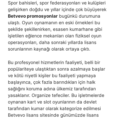
Spor bahisleri, spor federasyonları ve kulüpleri
gelişirken doğdu ve yıllar içinde çok büyüyerek
Betvevo promosyonlar
bugünkü durumuna
ulaştı. Oyun oynamanın en eski örnekleri bu
şekilde şekillenirken, esasen kumarhane gibi
işletilen eğlence mekanları olan fiziksel oyun
operasyonları, daha sonraki yıllarda lisans
sorunlarının kaynağı olarak ortaya çıktı.
Bu profesyonel hizmetlerin faaliyeti, belli bir
popülariteye ulaştıktan sonra azalmaya başlar
ve kötü niyetli kişiler bu faaliyeti yapmaya
başlayınca, çok fazla barındıkları için halk
sağlığını koruma adına ülkemiz tarafından
yasaklanır. Organize tefeciler. Bu işletmelerde
oynanan kart ve slot oyunlarının da devlet
tarafından kumar olarak kategorize edilmesi
Betvevo lisans sitesinde günümüzde lisans