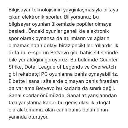
Bilgisayar teknolojisinin yaygınlaşmasıyla ortaya
çıkan elektronik sporlar. Biliyorsunuz bu
bilgisayar oyunları ülkemizde popüler olmaya
başladı. Önceki oyunlar genellikle elektronik
spor olarak oynansa da atılımların ve ağların
olmamasından dolayı biraz geciktiler. Yıllardır ilk
defa bu e-sporun Betvevo gibi bahis sitelerinde
bile yer aldığını görüyoruz. Bu bölümde Counter
Strike, Dota, League of Legends ve Overwatch
gibi rekabetçi PC oyunlarına bahis oynayabiliriz.
Elbette lisanslı sitelerde olmayan bahis fırsatları
da var ama Betvevo bu kadarla da sınırlı değil.
Sanal sporlar önümüzde. Sanal at yarışlarından
tazı yarışlarına kadar bu geniş olasılık, doğal
olarak temamız olan canlı bahis bölümünün
yanında oturuyor.