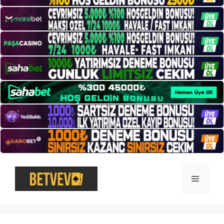
İçeriğe
atla
Menü