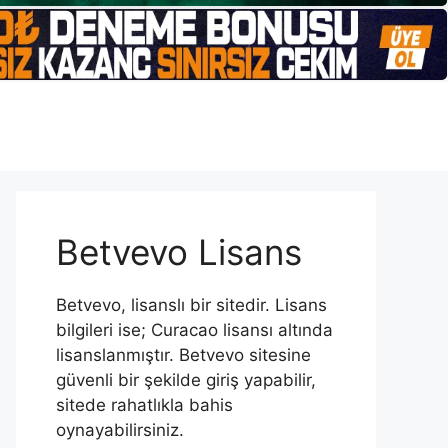
Betvevo Lisans
Betvevo, lisanslı bir sitedir. Lisans
bilgileri ise; Curacao lisansı altında
lisanslanmıştır. Betvevo sitesine
güvenli bir şekilde giriş yapabilir,
sitede rahatlıkla bahis
oynayabilirsiniz.