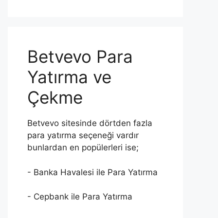
Betvevo Para
Yatırma ve
Çekme
Betvevo sitesinde dörtden fazla
para yatırma seçeneği vardır
bunlardan en popülerleri ise;
- Banka Havalesi ile Para Yatırma
- Cepbank ile Para Yatırma