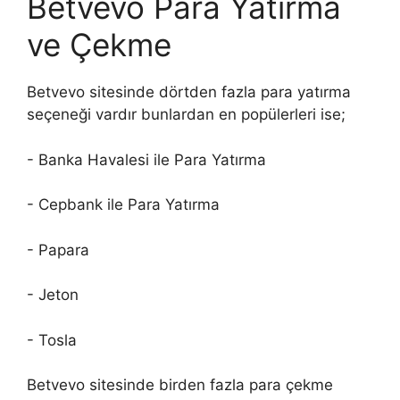
Betvevo Para Yatırma
ve Çekme
Betvevo sitesinde dörtden fazla para yatırma
seçeneği vardır bunlardan en popülerleri ise;
- Banka Havalesi ile Para Yatırma
- Cepbank ile Para Yatırma
- Papara
- Jeton
- Tosla
Betvevo sitesinde birden fazla para çekme