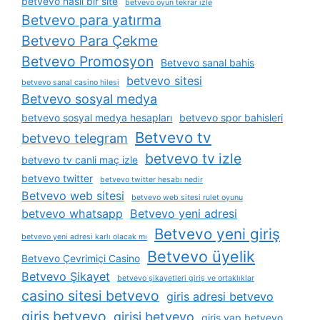
betvevo nasil bir site
betvevo oyun tekrar i̇zle
Betvevo para yatırma
Betvevo Para Çekme
Betvevo Promosyon
Betvevo sanal bahis
betvevo sitesi
betvevo sanal casino hilesi
Betvevo sosyal medya
betvevo sosyal medya hesapları
betvevo spor bahisleri
Betvevo tv
betvevo telegram
betvevo tv izle
betvevo tv canli maç izle
betvevo twitter
betvevo twitter hesabı nedir
Betvevo web sitesi
betvevo web sitesi rulet oyunu
betvevo whatsapp
Betvevo yeni adresi
Betvevo yeni giriş
betvevo yeni adresi karlı olacak mı
Betvevo üyelik
Betvevo Çevrimiçi Casino
Betvevo Şikayet
betvevo şikayetleri giriş ve ortaklıklar
casino sitesi betvevo
giris adresi betvevo
giris betvevo
girisi betvevo
giris yap betvevo