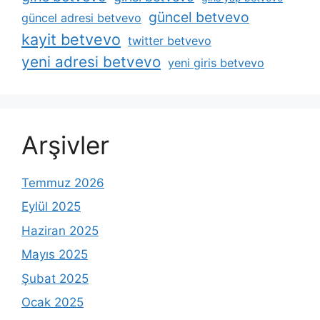
güncel betvevo
güncel adresi betvevo
kayit betvevo
twitter betvevo
yeni adresi betvevo
yeni giris betvevo
Arşivler
Temmuz 2026
Eylül 2025
Haziran 2025
Mayıs 2025
Şubat 2025
Ocak 2025