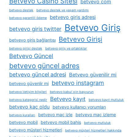
Betvevo Casino Sitesi
betvevo com
betvevo destek
betvevo destek ve yaşam yardımı
betvevo giris adresi
betvevo garantili ödeme
Betvevo Giriş
betvevo giris twitter
Betvevo Girişi
betvevo giriş bağlantısı
betvevo girişi destek
betvevo giriş ve ortaklıklar
Betvevo Güncel
betvevo güncel adres
betvevo güncel adresi
Betvevo güvenilir mi
betvevo instagram
betvevo güvenlir mi
betvevo i̇letişim bilgileri
betvevo kabul i̇çin başvurun
Betvevo kayıt
betvevo kategorisi nedir
betvevo kayıt mutluluk
betvevo kaç oldu
betvevo kullanıcı yorumları
betvevo maç izle
betvevo maç izleme
betvevo kuralları
betvevo mobil
betvevo mobil bahis
betvevo mutluluk
betvevo müşteri hizmetleri
betvevo müşteri hizmetleri hakkında