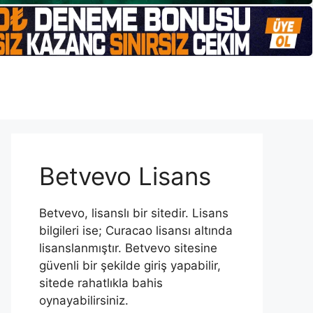
Betvevo Lisans
Betvevo, lisanslı bir sitedir. Lisans
bilgileri ise; Curacao lisansı altında
lisanslanmıştır. Betvevo sitesine
güvenli bir şekilde giriş yapabilir,
sitede rahatlıkla bahis
oynayabilirsiniz.