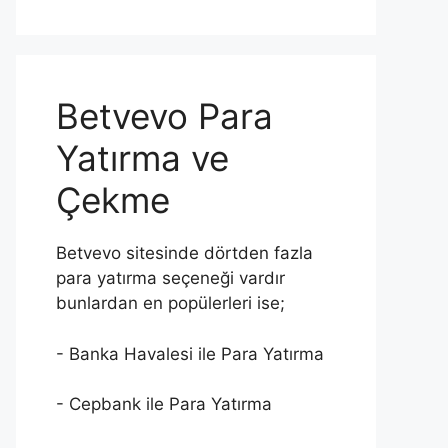
Betvevo Para
Yatırma ve
Çekme
Betvevo sitesinde dörtden fazla
para yatırma seçeneği vardır
bunlardan en popülerleri ise;
- Banka Havalesi ile Para Yatırma
- Cepbank ile Para Yatırma