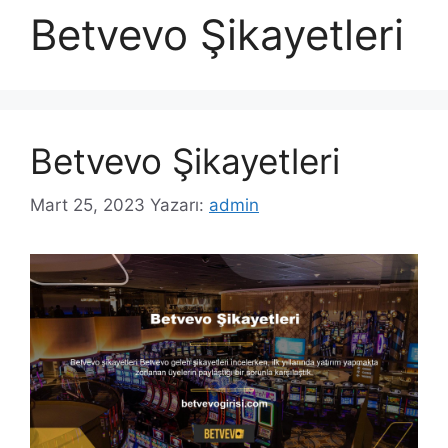
Betvevo Şikayetleri
Betvevo Şikayetleri
Mart 25, 2023
Yazarı:
admin