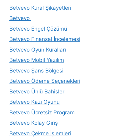
Betvevo Kural Şikayetleri
Betvevo
Betvevo Engel Çözümü
Betvevo Finansal İncelemesi
Betvevo Oyun Kuralları
Betvevo Mobil Yazılım
Betvevo Şans Bölgesi
Betvevo Ödeme Seçenekleri
Betvevo Ünlü Bahisler
Betvevo Kazı Oyunu
Betvevo Ücretsiz Program
Betvevo Kolay Giriş
Betvevo Çekme İşlemleri