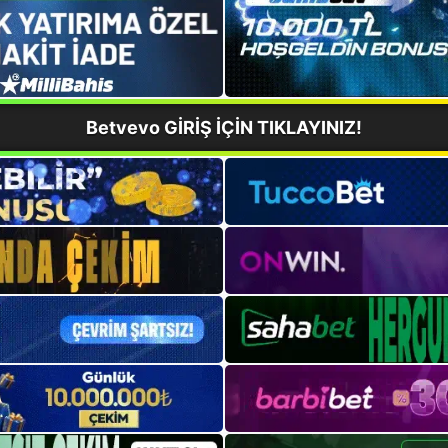
Betvevo GİRİŞ İÇİN TIKLAYINIZ!