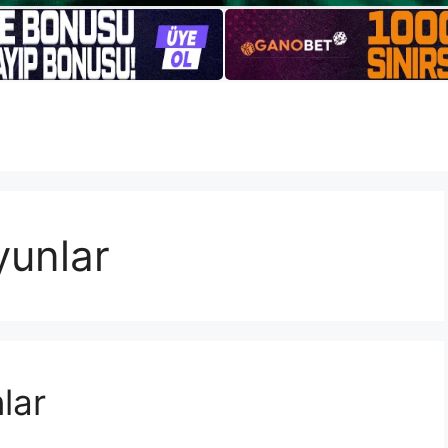
yunlar
lar