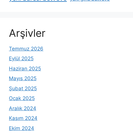
Arşivler
Temmuz 2026
Eylül 2025
Haziran 2025
Mayıs 2025
Şubat 2025
Ocak 2025
Aralık 2024
Kasım 2024
Ekim 2024