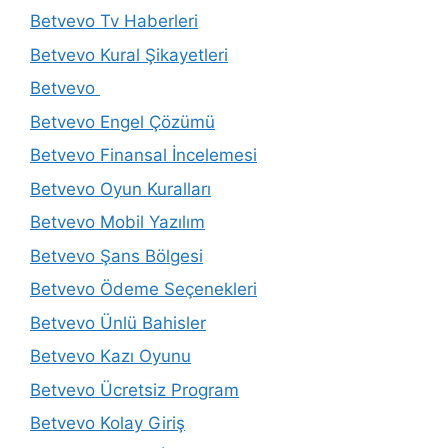
Betvevo Tv Haberleri
Betvevo Kural Şikayetleri
Betvevo
Betvevo Engel Çözümü
Betvevo Finansal İncelemesi
Betvevo Oyun Kuralları
Betvevo Mobil Yazılım
Betvevo Şans Bölgesi
Betvevo Ödeme Seçenekleri
Betvevo Ünlü Bahisler
Betvevo Kazı Oyunu
Betvevo Ücretsiz Program
Betvevo Kolay Giriş