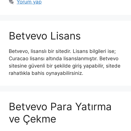
Yorum yap
Betvevo Lisans
Betvevo, lisanslı bir sitedir. Lisans bilgileri ise;
Curacao lisansı altında lisanslanmıştır. Betvevo
sitesine güvenli bir şekilde giriş yapabilir, sitede
rahatlıkla bahis oynayabilirsiniz.
Betvevo Para Yatırma
ve Çekme