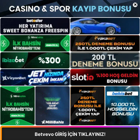
×
Betvevo GİRİŞ İÇİN TIKLAYINIZ!