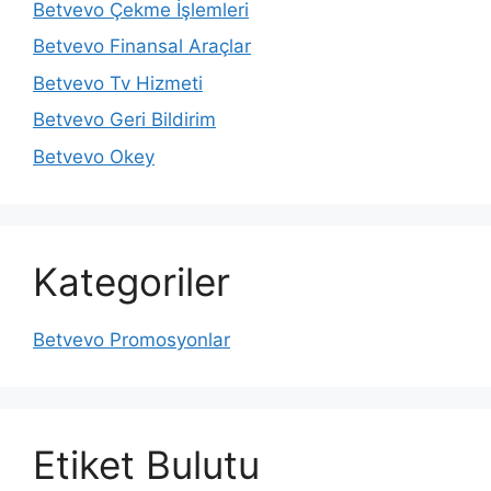
Betvevo Çekme İşlemleri
Betvevo Finansal Araçlar
Betvevo Tv Hizmeti
Betvevo Geri Bildirim
Betvevo Okey
Kategoriler
Betvevo Promosyonlar
Etiket Bulutu