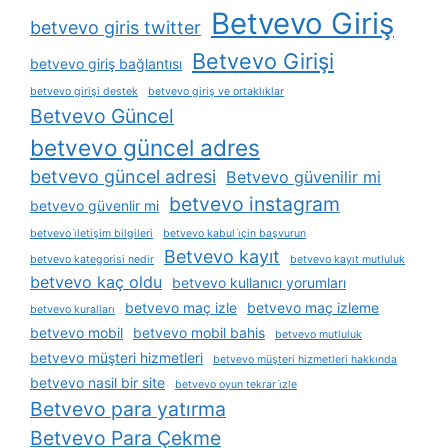
Betvevo Giriş
betvevo giris twitter
Betvevo Girişi
betvevo giriş bağlantısı
betvevo girişi destek
betvevo giriş ve ortaklıklar
Betvevo Güncel
betvevo güncel adres
betvevo güncel adresi
Betvevo güvenilir mi
betvevo instagram
betvevo güvenlir mi
betvevo i̇letişim bilgileri
betvevo kabul i̇çin başvurun
Betvevo kayıt
betvevo kategorisi nedir
betvevo kayıt mutluluk
betvevo kaç oldu
betvevo kullanıcı yorumları
betvevo maç izle
betvevo maç izleme
betvevo kuralları
betvevo mobil
betvevo mobil bahis
betvevo mutluluk
betvevo müşteri hizmetleri
betvevo müşteri hizmetleri hakkında
betvevo nasil bir site
betvevo oyun tekrar i̇zle
Betvevo para yatırma
Betvevo Para Çekme