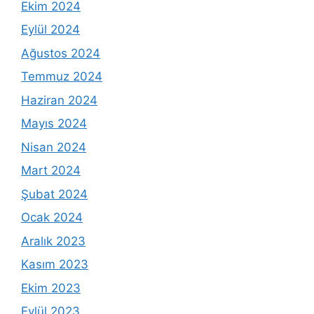
Ekim 2024
Eylül 2024
Ağustos 2024
Temmuz 2024
Haziran 2024
Mayıs 2024
Nisan 2024
Mart 2024
Şubat 2024
Ocak 2024
Aralık 2023
Kasım 2023
Ekim 2023
Eylül 2023