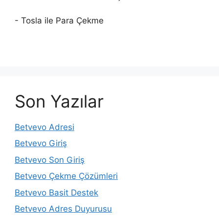
- Tosla ile Para Çekme
Son Yazılar
Betvevo Adresi
Betvevo Giriş
Betvevo Son Giriş
Betvevo Çekme Çözümleri
Betvevo Basit Destek
Betvevo Adres Duyurusu