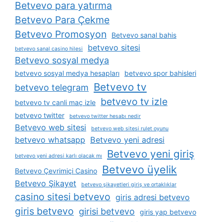
Betvevo para yatırma
Betvevo Para Çekme
Betvevo Promosyon
Betvevo sanal bahis
betvevo sitesi
betvevo sanal casino hilesi
Betvevo sosyal medya
betvevo sosyal medya hesapları
betvevo spor bahisleri
Betvevo tv
betvevo telegram
betvevo tv izle
betvevo tv canli maç izle
betvevo twitter
betvevo twitter hesabı nedir
Betvevo web sitesi
betvevo web sitesi rulet oyunu
betvevo whatsapp
Betvevo yeni adresi
Betvevo yeni giriş
betvevo yeni adresi karlı olacak mı
Betvevo üyelik
Betvevo Çevrimiçi Casino
Betvevo Şikayet
betvevo şikayetleri giriş ve ortaklıklar
casino sitesi betvevo
giris adresi betvevo
giris betvevo
girisi betvevo
giris yap betvevo