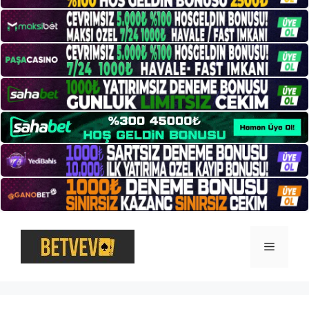
İçeriğe
atla
Menü