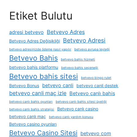
Etiket Bulutu
Betvevo Adres
adresi betvevo
Betvevo Adresi
Betvevo Adres Değişikliği
betvevo adresinizde ödeme nasıl yapılır
betvevo avrupa leyleği
Betvevo Bahis
betvevo bahis hizmeti
betvevo bahis platformu
betvevo bahis seçeneği
Betvevo bahis sitesi
betvevo bingo rulet
betvevo canli
Betvevo Bonus
betvevo canli destek
betvevo canli maç izle
Betvevo canlı bahis
betvevo canlı bahis oyunları
betvevo canlı bahis sitesi üyeliği
Betvevo canlı casino
betvevo canlı bahis stratejisi
betvevo canlı maç
betvevo canlı yardım konusu
Betvevo casino oyunları
Betvevo Casino Sitesi
betvevo com