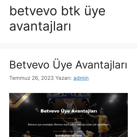
betvevo btk üye
avantajları
Betvevo Üye Avantajları
Temmuz 26, 2023
Yazarı:
admin