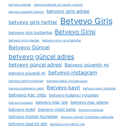
betvevo destek
betvevo destek ve yaşam yardımı
betvevo giris adresi
betvevo garantili ödeme
Betvevo Giriş
betvevo giris twitter
Betvevo Girişi
betvevo giriş bağlantısı
betvevo girişi destek
betvevo giriş ve ortaklıklar
Betvevo Güncel
betvevo güncel adres
betvevo güncel adresi
Betvevo güvenilir mi
betvevo instagram
betvevo güvenlir mi
betvevo i̇letişim bilgileri
betvevo kabul i̇çin başvurun
Betvevo kayıt
betvevo kategorisi nedir
betvevo kayıt mutluluk
betvevo kaç oldu
betvevo kullanıcı yorumları
betvevo maç izle
betvevo maç izleme
betvevo kuralları
betvevo mobil
betvevo mobil bahis
betvevo mutluluk
betvevo müşteri hizmetleri
betvevo müşteri hizmetleri hakkında
betvevo nasil bir site
betvevo oyun tekrar i̇zle