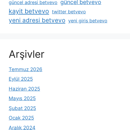
güncel betvevo
güncel adresi betvevo
kayit betvevo
twitter betvevo
yeni adresi betvevo
yeni giris betvevo
Arşivler
Temmuz 2026
Eylül 2025
Haziran 2025
Mayıs 2025
Şubat 2025
Ocak 2025
Aralık 2024