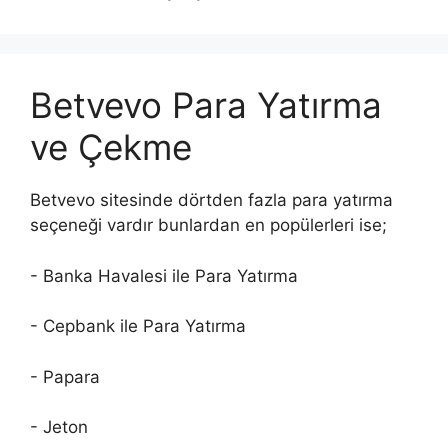
Betvevo Para Yatırma
ve Çekme
Betvevo sitesinde dörtden fazla para yatırma
seçeneği vardır bunlardan en popülerleri ise;
- Banka Havalesi ile Para Yatırma
- Cepbank ile Para Yatırma
- Papara
- Jeton