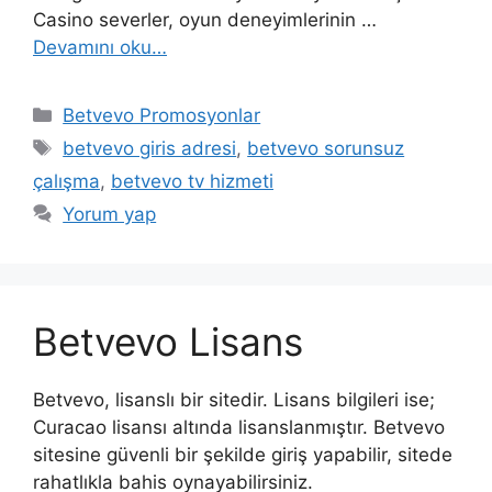
Casino severler, oyun deneyimlerinin …
Devamını oku…
Kategoriler
Betvevo Promosyonlar
Etiketler
betvevo giris adresi
,
betvevo sorunsuz
çalışma
,
betvevo tv hizmeti
Yorum yap
Betvevo Lisans
Betvevo, lisanslı bir sitedir. Lisans bilgileri ise;
Curacao lisansı altında lisanslanmıştır. Betvevo
sitesine güvenli bir şekilde giriş yapabilir, sitede
rahatlıkla bahis oynayabilirsiniz.