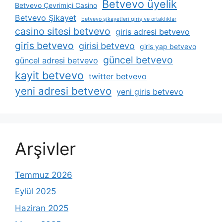
Betvevo üyelik
Betvevo Çevrimiçi Casino
Betvevo Şikayet
betvevo şikayetleri giriş ve ortaklıklar
casino sitesi betvevo
giris adresi betvevo
giris betvevo
girisi betvevo
giris yap betvevo
güncel betvevo
güncel adresi betvevo
kayit betvevo
twitter betvevo
yeni adresi betvevo
yeni giris betvevo
Arşivler
Temmuz 2026
Eylül 2025
Haziran 2025