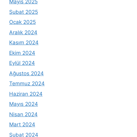
Mayıs 2025
Şubat 2025
Ocak 2025
Aralık 2024
Kasım 2024
Ekim 2024
Eylül 2024
Ağustos 2024
Temmuz 2024
Haziran 2024
Mayıs 2024
Nisan 2024
Mart 2024
Şubat 2024