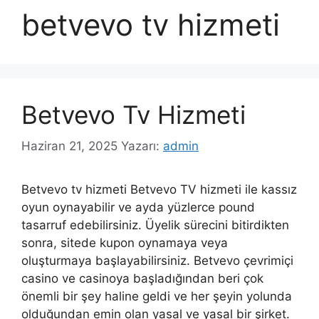
betvevo tv hizmeti
Betvevo Tv Hizmeti
Haziran 21, 2025
Yazarı:
admin
Betvevo tv hizmeti Betvevo TV hizmeti ile kassız
oyun oynayabilir ve ayda yüzlerce pound
tasarruf edebilirsiniz. Üyelik sürecini bitirdikten
sonra, sitede kupon oynamaya veya
oluşturmaya başlayabilirsiniz. Betvevo çevrimiçi
casino ve casinoya başladığından beri çok
önemli bir şey haline geldi ve her şeyin yolunda
olduğundan emin olan yasal ve yasal bir şirket.