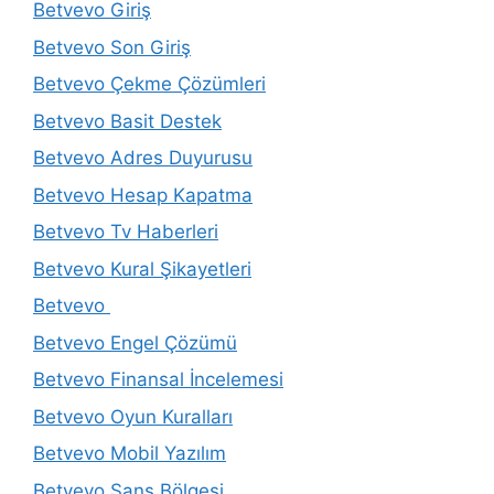
Betvevo Giriş
Betvevo Son Giriş
Betvevo Çekme Çözümleri
Betvevo Basit Destek
Betvevo Adres Duyurusu
Betvevo Hesap Kapatma
Betvevo Tv Haberleri
Betvevo Kural Şikayetleri
Betvevo
Betvevo Engel Çözümü
Betvevo Finansal İncelemesi
Betvevo Oyun Kuralları
Betvevo Mobil Yazılım
Betvevo Şans Bölgesi