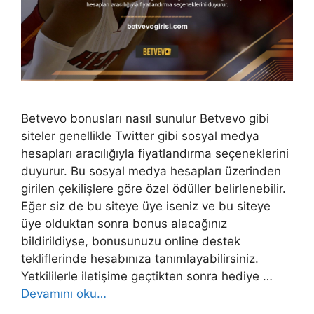
Betvevo bonusları nasıl sunulur Betvevo gibi
siteler genellikle Twitter gibi sosyal medya
hesapları aracılığıyla fiyatlandırma seçeneklerini
duyurur. Bu sosyal medya hesapları üzerinden
girilen çekilişlere göre özel ödüller belirlenebilir.
Eğer siz de bu siteye üye iseniz ve bu siteye
üye olduktan sonra bonus alacağınız
bildirildiyse, bonusunuzu online destek
tekliflerinde hesabınıza tanımlayabilirsiniz.
Yetkililerle iletişime geçtikten sonra hediye …
Devamını oku…