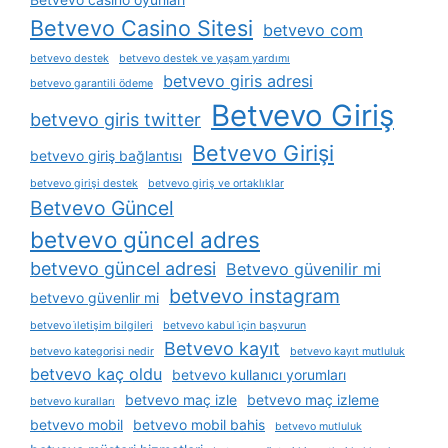
Betvevo Casino Sitesi
betvevo com
betvevo destek
betvevo destek ve yaşam yardımı
betvevo giris adresi
betvevo garantili ödeme
Betvevo Giriş
betvevo giris twitter
Betvevo Girişi
betvevo giriş bağlantısı
betvevo girişi destek
betvevo giriş ve ortaklıklar
Betvevo Güncel
betvevo güncel adres
betvevo güncel adresi
Betvevo güvenilir mi
betvevo instagram
betvevo güvenlir mi
betvevo i̇letişim bilgileri
betvevo kabul i̇çin başvurun
Betvevo kayıt
betvevo kategorisi nedir
betvevo kayıt mutluluk
betvevo kaç oldu
betvevo kullanıcı yorumları
betvevo maç izle
betvevo maç izleme
betvevo kuralları
betvevo mobil
betvevo mobil bahis
betvevo mutluluk