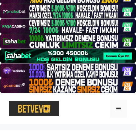
İçeriğe
atla
Menü