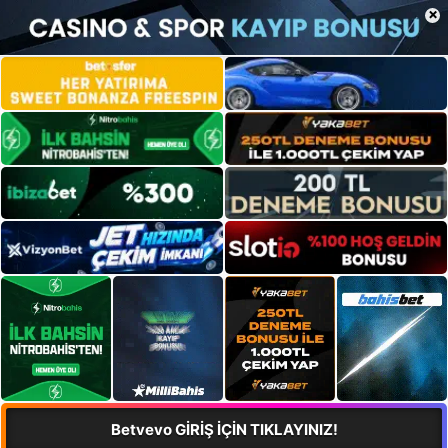
×
Betvevo GİRİŞ İÇİN TIKLAYINIZ!