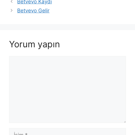
Betvevo Kaydı
Betvevo Gelir
Yorum yapın
Yorum
İsim