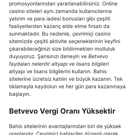
promosyonlarından yararlanabilirsiniz. Online
casino siteleri aynı zamanda kullanıcılarına
yatırım ve para iadesi bonusları gibi çeşitli
faaliyetlerden kazanç elde etme fırsatı da
sunmaktadır. Bu nedenle, çevrimiçi casino
sitemizde çeşitli aktivite seçeneklerinin keyfini
çıkarabileceğinizi size bildirmekten mutluluk
duyuyoruz. Şansınızı deneyin ve
Betvevo
faydaları nelerdir altyapı ve lisans bilgileri
altyapı ve lisans bilgilerini kullanın. Bahis
sitelerine ücretsiz katılın ve büyük kazanın. Tek
tıklamayla kaydolun ve her gün para kazanmaya
başlayın.
Betvevo Vergi Oranı Yüksektir
Bahis sitelerinin avantajlarından biri de yüksek
oranlarıdır. Çevrimiçi bahisçiler düzenli olarak