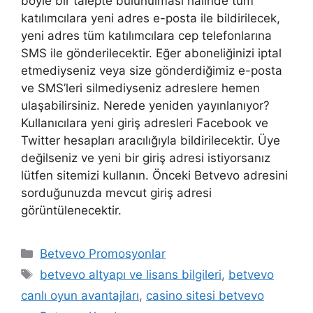
böyle bir talepte bulunulması halinde tüm
katılımcılara yeni adres e-posta ile bildirilecek,
yeni adres tüm katılımcılara cep telefonlarına
SMS ile gönderilecektir. Eğer aboneliğinizi iptal
etmediyseniz veya size gönderdiğimiz e-posta
ve SMS’leri silmediyseniz adreslere hemen
ulaşabilirsiniz. Nerede yeniden yayınlanıyor?
Kullanıcılara yeni giriş adresleri Facebook ve
Twitter hesapları aracılığıyla bildirilecektir. Üye
değilseniz ve yeni bir giriş adresi istiyorsanız
lütfen sitemizi kullanın. Önceki Betvevo adresini
sorduğunuzda mevcut giriş adresi
görüntülenecektir.
Kategoriler
Betvevo Promosyonlar
Etiketler
betvevo altyapı ve lisans bilgileri
,
betvevo
canlı oyun avantajları
,
casino sitesi betvevo