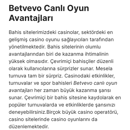
Betvevo Canlı Oyun
Avantajları
Bahis sitelerimizdeki casinolar, sektördeki en
gelişmiş casino oyunu sağlayıcıları tarafından
yönetilmektedir. Bahis sitelerinin olumlu
avantajlarından biri de kazanma ihtimalinin
yüksek olmasıdır. Çevrimiçi bahisçiler düzenli
olarak kullanıcılarına sürprizler sunar. Mesela
turnuva tam bir sürpriz. Casinodaki etkinlikler,
turnuvalar ve spor bahisleri
Betvevo canlı oyun
avantajları
her zaman büyük kazanma şansı
sunar. Çevrimiçi bir bahis sitesine kaydolarak en
popüler turnuvalarda ve etkinliklerde şansınızı
deneyebilirsiniz.Birçok büyük casino operatörü,
casino sitelerinde casino oyunlarını da
düzenlemektedir.