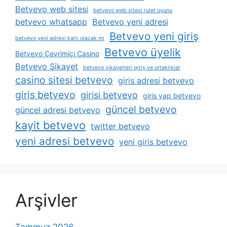
Betvevo web sitesi
betvevo web sitesi rulet oyunu
betvevo whatsapp
Betvevo yeni adresi
Betvevo yeni giriş
betvevo yeni adresi karlı olacak mı
Betvevo üyelik
Betvevo Çevrimiçi Casino
Betvevo Şikayet
betvevo şikayetleri giriş ve ortaklıklar
casino sitesi betvevo
giris adresi betvevo
giris betvevo
girisi betvevo
giris yap betvevo
güncel betvevo
güncel adresi betvevo
kayit betvevo
twitter betvevo
yeni adresi betvevo
yeni giris betvevo
Arşivler
Temmuz 2026