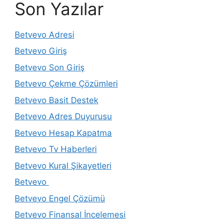
Son Yazılar
Betvevo Adresi
Betvevo Giriş
Betvevo Son Giriş
Betvevo Çekme Çözümleri
Betvevo Basit Destek
Betvevo Adres Duyurusu
Betvevo Hesap Kapatma
Betvevo Tv Haberleri
Betvevo Kural Şikayetleri
Betvevo
Betvevo Engel Çözümü
Betvevo Finansal İncelemesi