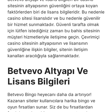
sitesinin altyapısının güvenliğini ortaya koyan
faktörlerden biri de lisans bilgileridir. Bu nedenle
casino sitesi lisanslıdır ve bu nedenle güvenilir
bir hizmet sunmaktadır. Güvenli tarafta olmak
için lütfen istediğiniz zaman bu bahis sitesinin
müşteri hizmetleriyle iletişime geçin. Çevrimiçi
casino sitesinin altyapısının ve lisansının
güvenliğine ilişkin bilgiler, sitenin iletişim
kanalları aracılığıyla sağlanmaktadır.
Betvevo Altyapı Ve
Lisans Bilgileri
Betvevo Bingo heyecanı daha da artırıyor!
Kazanan siteler kullanıcılara harika bingo ve
oyun fırsatları sunar. Siz de bu fırsatlardan